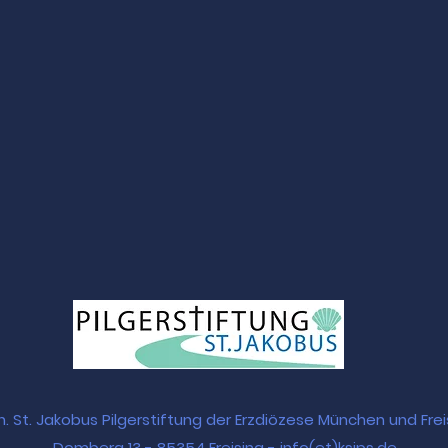
h. St. Jakobus Pilgerstiftung der Erzdiözese München und Frei
Domberg 13 - 85354 Freising - info(et)ksjps.de